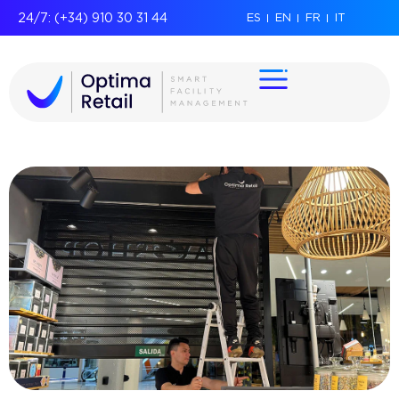
24/7: (+34) 910 30 31 44
ES
EN
FR
IT