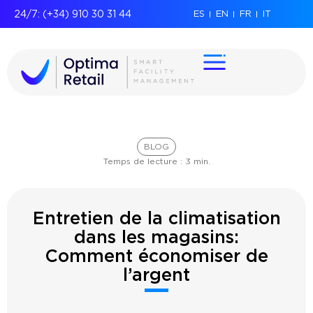
24/7: (+34) 910 30 31 44
ES
EN
FR
IT
BLOG
Temps de lecture :
3
min.
Entretien de la climatisation
dans les magasins:
Comment économiser de
l’argent