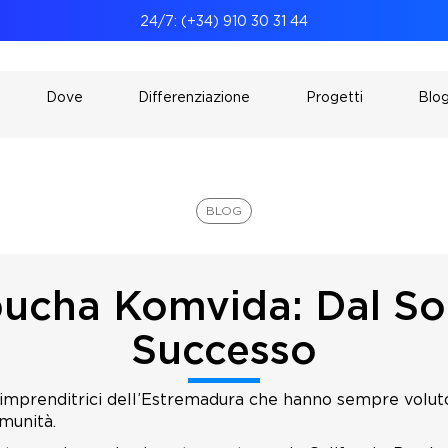
24/7: (+34) 910 30 31 44
Dove
Differenziazione
Progetti
Blo
BLOG
cha Komvida: Dal Sol
Successo
imprenditrici dell’Estremadura che hanno sempre voluto
munità.