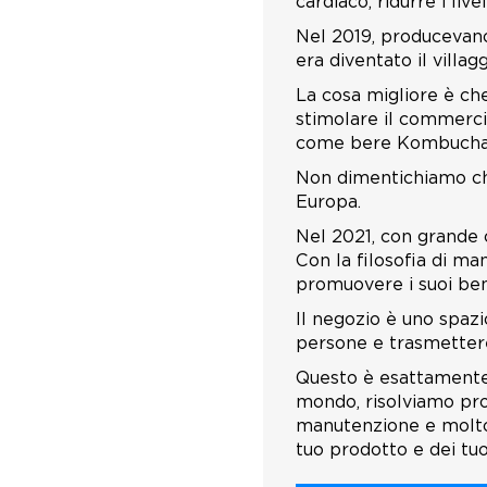
cardiaco, ridurre i liv
Nel 2019, producevano
era diventato il vill
La cosa migliore è che
stimolare il commercio
come bere Kombucha, t
Non dimentichiamo che
Europa.
Nel 2021, con grande 
Con la filosofia di ma
promuovere i suoi bene
Il negozio è uno spazi
persone e trasmettere
Questo è esattamente
mondo, risolviamo prob
manutenzione e molto a
tuo prodotto e dei tuoi