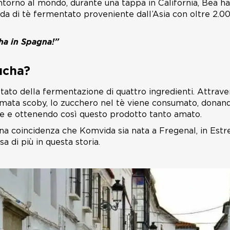
intorno al mondo, durante una tappa in California, Bea h
 di tè fermentato proveniente dall’Asia con oltre 2.000 
ha in Spagna!”
ucha?
ltato della fermentazione di quattro ingredienti. Attrav
hiamata scoby, lo zucchero nel tè viene consumato, donand
e e ottenendo così questo prodotto tanto amato.
a coincidenza che Komvida sia nata a Fregenal, in Est
a di più in questa storia.