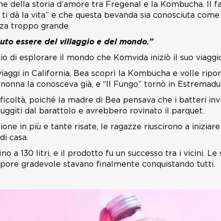
ne della storia d’amore tra Fregenal e la Kombucha. Il f
 ti dà la vita” e che questa bevanda sia conosciuta come “L
za troppo grande.
to essere del villaggio e del mondo.”
o di esplorare il mondo che Komvida iniziò il suo viaggi
iaggi in California, Bea scoprì la Kombucha e volle riport
 nonna la conosceva già, e “Il Fungo” tornò in Estremadu
icoltà, poiché la madre di Bea pensava che i batteri inviat
uggiti dal barattolo e avrebbero rovinato il parquet.
ne in più e tante risate, le ragazze riuscirono a iniziare
di casa.
ino a 130 litri, e il prodotto fu un successo tra i vicini. L
sapore gradevole stavano finalmente conquistando tutti.