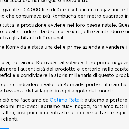
elli di zucchero nel sangue e molto altro.
 già oltre 24.000 litri di Kombucha in un magazzino, e F
aggio che consumava più Kombucha per metro quadrato in
 tutta la produzione avviene nel loro paese natale. Ques
 locale e ridurre la disoccupazione, oltre a introdurre un
ra gli abitanti di Fregenal.
 Komvida è stata una delle prime aziende a vendere il 
cura, portarono Komvida dal solaio al loro primo negozio
ntenere l’autenticità del prodotto e portarlo nella capita
fici e a condividere la storia millenaria di questo probi
o per condividere i valori di Komvida, portare il marchio 
 l’essenza del villaggio in ogni angolo del mondo.
 ciò che facciamo da
Optima Retail
: aiutiamo a portare 
lemi imprevisti, apriamo nuovi negozi, forniamo tutti i ti
ltro, così puoi concentrarti su ciò che sai fare meglio:
 clienti.