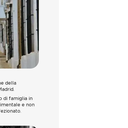
e della
Madrid.
 di famiglia in
udimentale e non
fezionato.