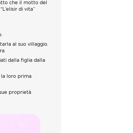
atto che il motto del
’elisir di vita”
o.
arla al suo villaggio.
ra.
i dalla figlia dalla
 la loro prima
e sue proprietà