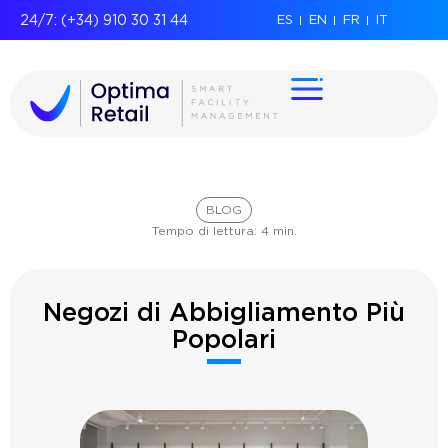
24/7: (+34) 910 30 31 44
ES
EN
FR
IT
BLOG
Tempo di lettura:
4
min.
Negozi di Abbigliamento Più
Popolari