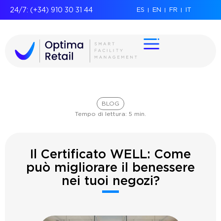
24/7: (+34) 910 30 31 44
ES
EN
FR
IT
BLOG
Tempo di lettura:
5
min.
Il Certificato WELL: Come
può migliorare il benessere
nei tuoi negozi?