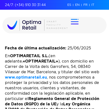
24/7: (+34) 910 30 31 44
ES
EN
FR
IT
Fecha de última actualización:
25/06/2025
En
OPTIMARETAIL S.L.
(en
adelante,
«OPTIMARETAIL»
), con domicilio en
Carrer de la Volta dels Garrofers, 54, 08340
Vilassar de Mar, Barcelona, y titular del sitio web
www.optimaretail.eu
, nos comprometemos a
proteger la privacidad y los datos personales de
nuestros usuarios, clientes y visitantes, de
conformidad con la legislación aplicable, en
particular el
Reglamento General de Protección
de Datos (RGPD) de la UE
y la
Ley Orgánica