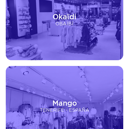
Okaïdi
OBAÏBÏ
Mango
TENERIFE - ESPAÑA