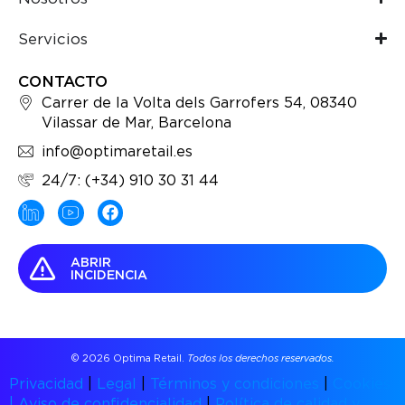
Servicios
CONTACTO
Carrer de la Volta dels Garrofers 54, 08340
Vilassar de Mar, Barcelona
info@optimaretail.es
24/7: (+34) 910 30 31 44
ABRIR
INCIDENCIA
© 2026 Optima Retail.
Todos los derechos reservados.
Privacidad
|
Legal
|
Términos y condiciones
|
Cookies
|
Aviso de confidencialidad
|
Política de calidad y