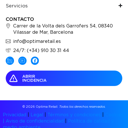
Servicios
CONTACTO
Carrer de la Volta dels Garrofers 54, 08340
Vilassar de Mar, Barcelona
info@optimaretail.es
24/7: (+34) 910 30 31 44
ABRIR
INCIDENCIA
© 2026 Optima Retail.
Todos los derechos reservados.
Privacidad
|
Legal
|
Términos y condiciones
|
Cookies
|
Aviso de confidencialidad
|
Política de calidad y
medio ambiente