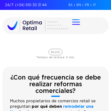
24/7: (+34) 910 30 31 44
ES
EN
FR
IT
BLOG
Tiempo de lectura:
5
min.
¿Con qué frecuencia se debe
realizar reformas
comerciales?
Muchos propietarios de comercios retail se
preguntan
por qué deben
remodelar una