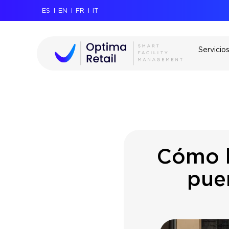
ES
EN
FR
IT
Servicio
Cómo l
pue