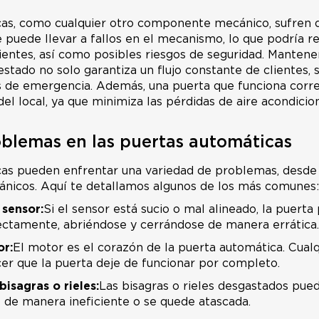
cas, como cualquier otro componente mecánico, sufren 
 puede llevar a fallos en el mecanismo, lo que podría re
ientes, así como posibles riesgos de seguridad. Mantene
stado no solo garantiza un flujo constante de clientes, 
s de emergencia. Además, una puerta que funciona corr
del local, ya que minimiza las pérdidas de aire acondicio
oblemas en las puertas automáticas
as pueden enfrentar una variedad de problemas, desde f
nicos. Aquí te detallamos algunos de los más comunes:
 sensor:
Si el sensor está sucio o mal alineado, la puerta
rectamente, abriéndose y cerrándose de manera errática.
or:
El motor es el corazón de la puerta automática. Cual
r que la puerta deje de funcionar por completo.
bisagras o rieles:
Las bisagras o rieles desgastados pue
e de manera ineficiente o se quede atascada.