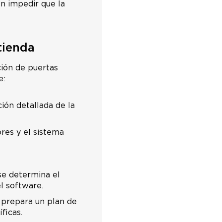
n impedir que la
tienda
ción de puertas
e:
ión detallada de la
ores y el sistema
 se determina el
l software.
e prepara un plan de
ficas.