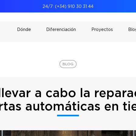
24/7: (+34) 910 30 31 44
s
Dónde
Diferenciación
Proyectos
Blo
BLOG
levar a cabo la repara
rtas automáticas en ti