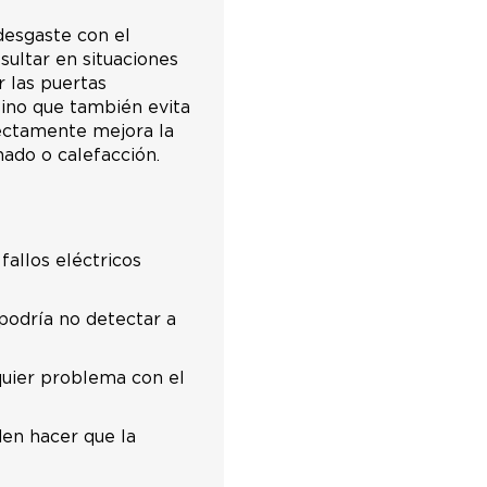
desgaste con el
sultar en situaciones
r las puertas
sino que también evita
ectamente mejora la
nado o calefacción.
allos eléctricos
 podría no detectar a
quier problema con el
den hacer que la