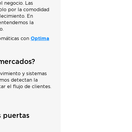
l negocio. Las
olo por la comodidad
lecimiento. En
, entendemos la
o.
tomáticas con
Optima
rmercados?
vimiento y sistemas
smos detectan la
 el flujo de clientes.
s puertas