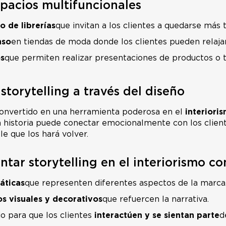
pacios multifuncionales
o de librerías
que invitan a los clientes a quedarse más 
nso
en tiendas de moda donde los clientes pueden relaja
s
que permiten realizar presentaciones de productos o t
 storytelling a través del diseño
 convertido en una herramienta poderosa en el
interiori
 historia puede conectar emocionalmente con los clien
 que los hará volver.
ar storytelling en el interiorismo co
áticas
que representen diferentes aspectos de la marca
s visuales y decorativos
que refuercen la narrativa.
io para que los clientes
interactúen y se sientan parte
d