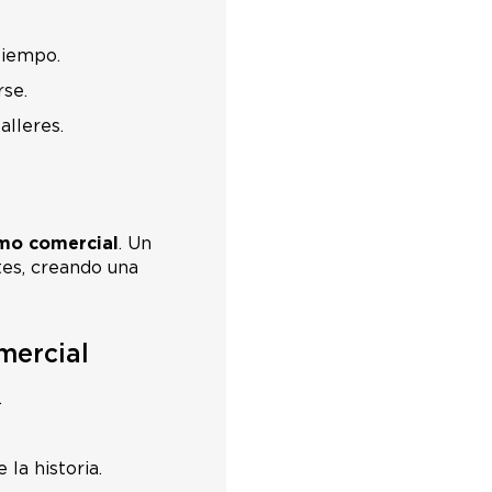
tiempo.
rse.
alleres.
smo comercial
. Un
tes, creando una
mercial
.
e la historia.