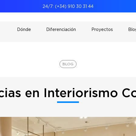
24/7: (+34) 910 30 31 44
s
Dónde
Diferenciación
Proyectos
Blo
BLOG
ias en Interiorismo C