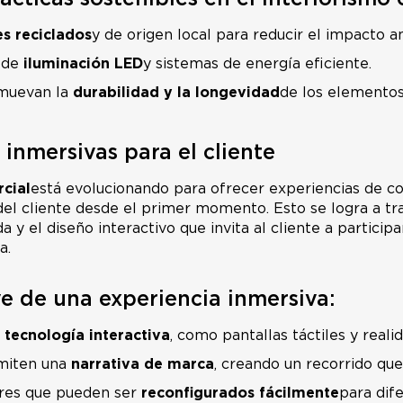
es reciclados
y de origen local para reducir el impacto a
 de
iluminación LED
y sistemas de energía eficiente.
muevan la
durabilidad y la longevidad
de los elementos
 inmersivas para el cliente
cial
está evolucionando para ofrecer experiencias de c
del cliente desde el primer momento. Esto se logra a tra
 y el diseño interactivo que invita al cliente a particip
a.
e de una experiencia inmersiva:
e
tecnología interactiva
, como pantallas táctiles y real
miten una
narrativa de marca
, creando un recorrido que
res que pueden ser
reconfigurados fácilmente
para dif