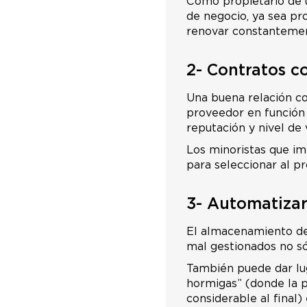
Como propietario de u
de negocio, ya sea pr
renovar constantemente
2- Contratos c
Una buena relación co
proveedor en función 
reputación y nivel de 
Los minoristas que im
para seleccionar al pr
3- Automatiza
El almacenamiento de
mal gestionados no só
También puede dar luga
hormigas” (donde la 
considerable al final)