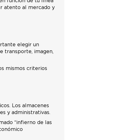
en función de tu línea
ar atento al mercado y
rtante elegir un
de transporte, imagen,
os mismos criterios
icos. Los almacenes
s y administrativas.
amado “infierno de las
económico