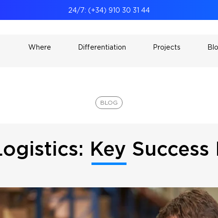
24/7: (+34) 910 30 31 44
Where
Differentiation
Projects
Bl
BLOG
Logistics: Key Success