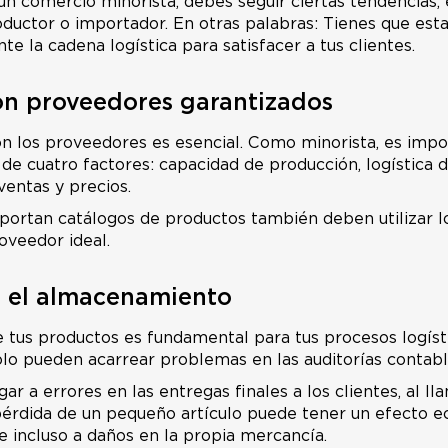
n comercio minorista, debes seguir ciertas tendencias, 
oductor o importador. En otras palabras: Tienes que est
 la cadena logística para satisfacer a tus clientes.
on proveedores garantizados
n los proveedores es esencial. Como minorista, es impo
de cuatro factores: capacidad de producción, logística 
ventas y precios.
portan catálogos de productos también deben utilizar l
oveedor ideal.
r el almacenamiento
 tus productos es fundamental para tus procesos logíst
lo pueden acarrear problemas en las auditorías contable
r a errores en las entregas finales a los clientes, al ll
pérdida de un pequeño artículo puede tener un efecto 
 e incluso a daños en la propia mercancía.